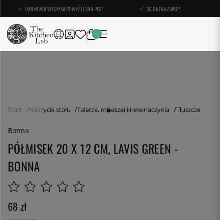
DARMOWA WYSYŁKA POWYŻEJ 399 PLN*
30 DNI NA ZAKUP
Start
Nakrycie stołu
Talerze, miseczki i inne naczynia
Tłuszcze
Bonna
PÓŁMISEK 20 X 12 CM, LAVIS GREEN -
BONNA
68
zł