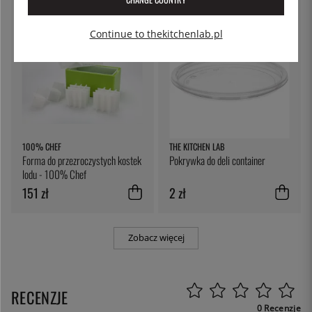
Continue to thekitchenlab.pl
100% CHEF
THE KITCHEN LAB
Forma do przezroczystych kostek
Pokrywka do deli container
lodu - 100% Chef
151 zł
2 zł
Zobacz więcej
RECENZJE
0 Recenzje