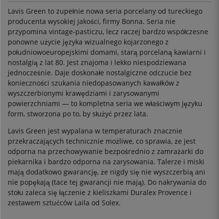
Lavis Green to zupełnie nowa seria porcelany od tureckiego
producenta wysokiej jakości, firmy Bonna. Seria nie
przypomina vintage-pasticzu, lecz raczej bardzo współczesne
ponowne użycie języka wizualnego kojarzonego z
południowoeuropejskimi domami, starą porcelaną kawiarni i
nostalgią z lat 80. Jest znajoma i lekko niespodziewana
jednocześnie. Daje doskonałe nostalgiczne odczucie bez
konieczności szukania niedopasowanych kawałków z
wyszczerbionymi krawędziami i zarysowanymi
powierzchniami — to kompletna seria we właściwym języku
form, stworzona po to, by służyć przez lata.
Lavis Green jest wypalana w temperaturach znacznie
przekraczających technicznie możliwe, co sprawia, że jest
odporna na przechowywanie bezpośrednio z zamrażarki do
piekarnika i bardzo odporna na zarysowania. Talerze i miski
mają dodatkowo gwarancję, że nigdy się nie wyszczerbią ani
nie popękają (tace tej gwarancji nie mają). Do nakrywania do
stołu zaleca się łączenie z kieliszkami Duralex Provence i
zestawem sztućców Laila od Solex.