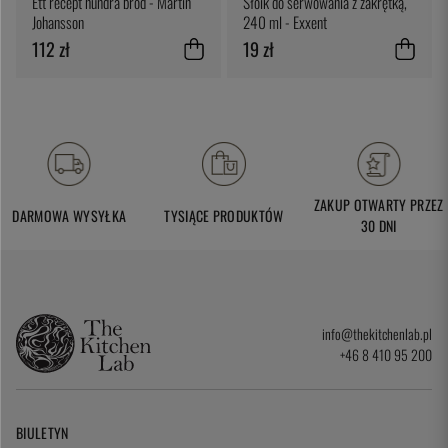
Ett recept hundra bröd - Martin
Słoik do serwowania z zakrętką,
Johansson
240 ml - Exxent
112 zł
19 zł
ZAKUP OTWARTY PRZEZ
DARMOWA WYSYŁKA
TYSIĄCE PRODUKTÓW
30 DNI
info@thekitchenlab.pl
+46 8 410 95 200
BIULETYN