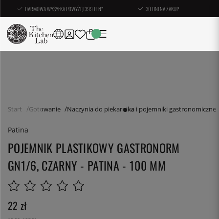
DARMOWA WYSYŁKA POWYŻEJ 399 PLN*
30 DNI NA ZAKUP
Start
Gotowanie
Naczynia do piekarnika i pojemniki gastronomiczne
Patina
POJEMNIK PLASTIKOWY GASTRONORM
GN1/6, CZARNY - PATINA - 100 MM
22
zł