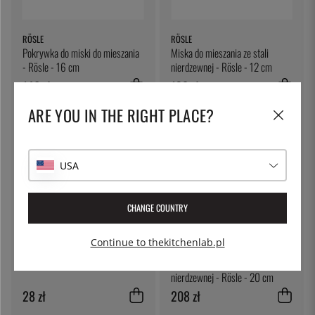
RÖSLE
RÖSLE
Pokrywka do miski do mieszania
Miska do mieszania ze stali
- Rösle - 16 cm
nierdzewnej - Rösle - 12 cm
140 zł
132 zł
ARE YOU IN THE RIGHT PLACE?
USA
CHANGE COUNTRY
Continue to thekitchenlab.pl
ÖSTLIN
RÖSLE
Łyżka do serwowania
Miska do mieszania ze stali
nierdzewnej - Rösle - 20 cm
28 zł
208 zł