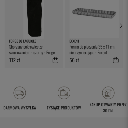
FORGE DE LAGUIOLE
EXXENT
Skórzany pokrowiec ze
Forma do pieczenia 35 x 11 cm,
sznurowaniem - czarny - Forge
nieprzywierająca - Exxent
de Laguiole
112 zł
56 zł
ZAKUP OTWARTY PRZEZ
DARMOWA WYSYŁKA
TYSIĄCE PRODUKTÓW
30 DNI