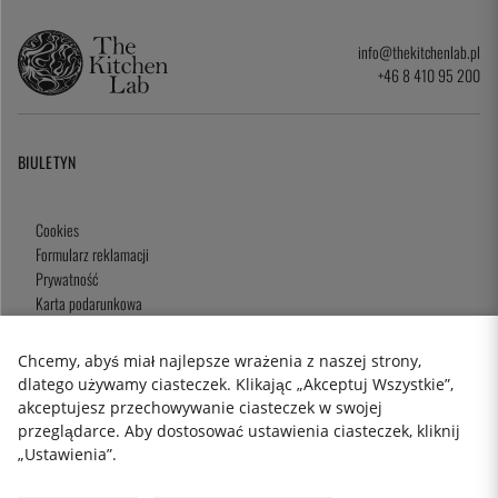
info@thekitchenlab.pl
+46 8 410 95 200
BIULETYN
Cookies
Formularz reklamacji
Prywatność
Karta podarunkowa
Zasady i Warunki
Chcemy, abyś miał najlepsze wrażenia z naszej strony,
dlatego używamy ciasteczek. Klikając „Akceptuj Wszystkie”,
akceptujesz przechowywanie ciasteczek w swojej
2026 KitchenLab AB
przeglądarce. Aby dostosować ustawienia ciasteczek, kliknij
„Ustawienia”.