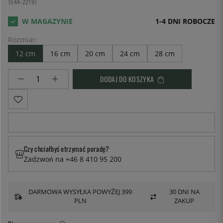
1544-22197
1-4 DNI ROBOCZE
Rozmiar:
12 cm
16 cm
20 cm
24 cm
28 cm
DODAJ DO KOSZYKA
Czy chciałbyś otrzymać poradę?
Zadzwoń na +46 8 410 95 200
DARMOWA WYSYŁKA POWYŻEJ 399
30 DNI NA
PLN
ZAKUP