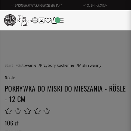
DARMOWA WYSYŁKA POWYŻEJ 399 PLN*
30 DNI NA ZAKUP
Start
Gotowanie
Przybory kuchenne
Miski i wanny
Rösle
POKRYWKA DO MISKI DO MIESZANIA - RÖSLE
- 12 CM
106
zł