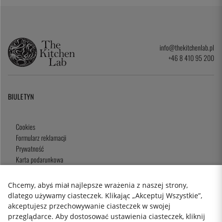
info@thekitchenlab.pl
+46 8 410 95 200
BIULETYN
Cookies
Formularz reklamacji
Prywatność
Karta podarunkowa
Zasady i Warunki
Chcemy, abyś miał najlepsze wrażenia z naszej strony,
dlatego używamy ciasteczek. Klikając „Akceptuj Wszystkie”,
akceptujesz przechowywanie ciasteczek w swojej
2026 KitchenLab AB
przeglądarce. Aby dostosować ustawienia ciasteczek, kliknij