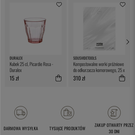
DURALEX
SOUSVIDETOOLS
Kubek 25 cl, Picardie Rosa -
Kompostowalne worki próżniowe
Duralex
do odkurzacza komorowego, 25 x
25 cm, opakowanie 200 sztuk -
15 zł
310 zł
SousVideTools
ZAKUP OTWARTY PRZEZ
DARMOWA WYSYŁKA
TYSIĄCE PRODUKTÓW
30 DNI