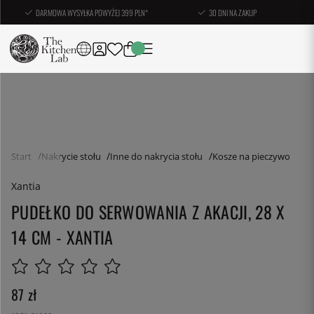
DARMOWA WYSYŁKA POWYŻEJ 399 PLN*
30 DNI NA ZAKUP
Start
Nakrycie stołu
Inne do nakrycia stołu
Kosze na pieczywo
Xantia
PUDEŁKO DO SERWOWANIA Z AKACJI, 28 X
14 CM - XANTIA
87
zł