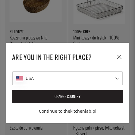
PILLIVUYT
100% CHEF
Koszyk na pieczywo Nito -
Mini koszyk do frytek - 100%
Pillivuyt - 20x15cm
Chef
140 zł
162 zł
113 zł
ARE YOU IN THE RIGHT PLACE?
USA
CHANGE COUNTRY
Continue to thekitchenlab.pl
ÖSTLIN
SIEVERT
Łyżka do serwowania
Ręczny palnik piezo, tylko uchwyt
- Sievert