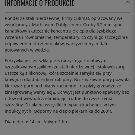
INFORMACJE O PRODUKCIE
Rondel ze stali nierdzewnej firmy Culimat, opracowany we
współpracy z Mathiasem Dahlgrenem. Gruby 6,2 mm spód
kanapkowy skutecznie koncentruje ciepło dla szybkiego
wrzenia i równomiernej temperatury, co czyni go szczególnie
odpowiednim do ziemniaków, warzyw i innych dań
gotowanych w wodzie.
Pokrywka jest ze szkła przezroczystego z matowym,
szczotkowanym gałkiem ze stali nierdzewnej i stalowoszarą
uszczelką silikonową, która szczelnie zamyka się przy
krawędzi dla dobrej kontroli pary. Boczny zawór pary pozwala
kierować parę pod okapy kuchenne i na płyty grzewcze ze
zintegrowaną wentylacją. Uchwyt jest punktowo spawany bez
nitów od wewnątrz, eliminując trudne do czyszczenia
szczeliny. Działa na wszystkich typach kuchenek, w tym
indukcyjnych. Odporny na ciepło piekarnika do 260°C.
Diameter: ø 14 cm. Volym: 1 liter.