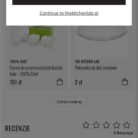
Continue to thekitchenlab.pl
100% CHEF
THE KITCHEN LAB
Forma do przezroczystych kostek
Pokrywka do deli container
lodu - 100% Chef
151 zł
2 zł
Zobacz więcej
RECENZJE
0 Recenzje