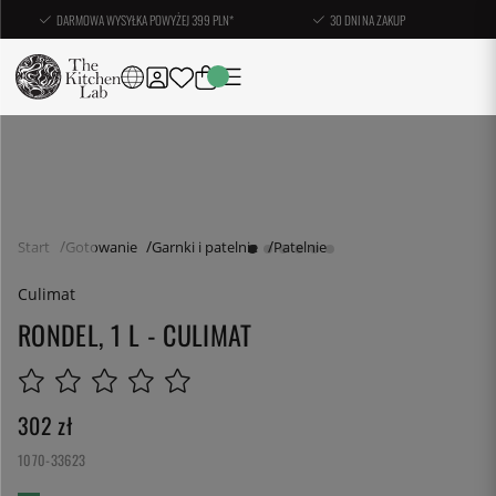
DARMOWA WYSYŁKA POWYŻEJ 399 PLN*
30 DNI NA ZAKUP
Start
Gotowanie
Garnki i patelnie
Patelnie
Culimat
RONDEL, 1 L - CULIMAT
302
zł
1070-33623