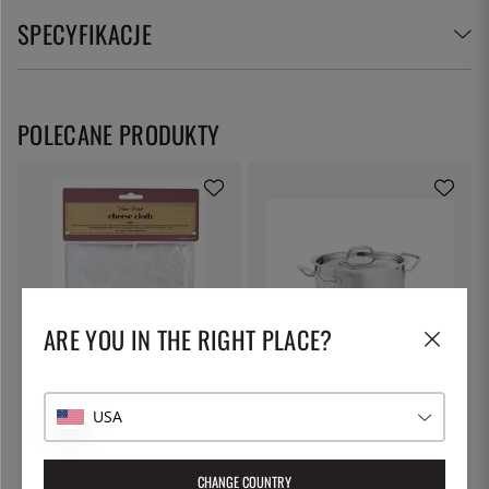
SPECYFIKACJE
POLECANE PRODUKTY
ARE YOU IN THE RIGHT PLACE?
KITCHEN CRAFT
PATINA
Płótno do sera, do odciskania -
Garnek do makaronu z pokrywką
USA
Kitchen Craft
z blokadą, 5 l - Patina
30 zł
227 zł
CHANGE COUNTRY