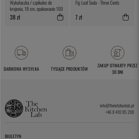
Wykałaczka / szpikulec do
Fig Leaf Soda - Three Cents
krojenia, 18 cm, opakowanie 100
sztuk - 100% Chef
38 zł
7 zł
ZAKUP OTWARTY PRZEZ
DARMOWA WYSYŁKA
TYSIĄCE PRODUKTÓW
30 DNI
info@thekitchenlab.pl
+46 8 410 95 200
BIULETYN