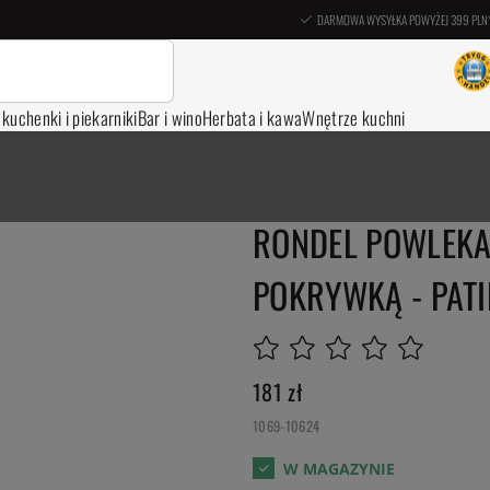
DARMOWA WYSYŁKA POWYŻEJ 399 PLN
, kuchenki i piekarniki
Bar i wino
Herbata i kawa
Wnętrze kuchni
RONDEL POWLEKAN
POKRYWKĄ - PATIN
181
zł
1069-10624