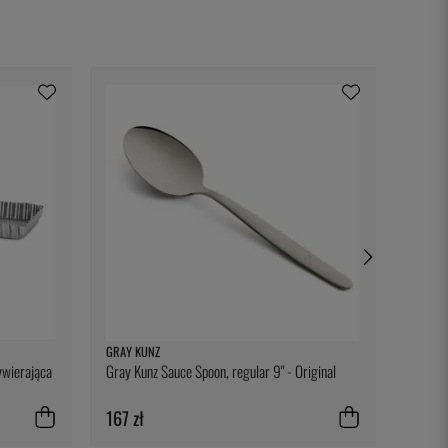
GRAY KUNZ
EXXENT
ywierająca
Gray Kunz Sauce Spoon, regular 9" - Original
Podstaw
167 zł
41 zł