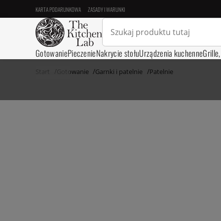
KARTA PODARUNKOWA
ZASADY I WARUNKI
Gotowanie
Pieczenie
Nakrycie stołu
Urządzenia kuchenne
Grille
Start
Gotowanie
Garnki i patelnie
Patelnie