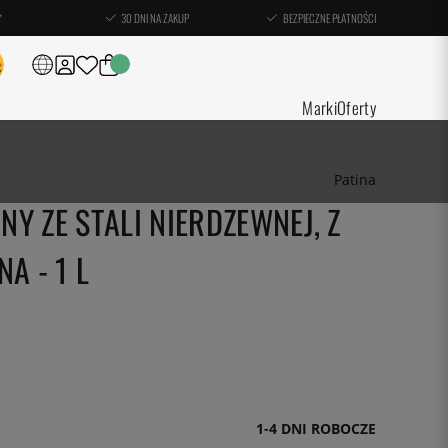
*
30 DNI NA ZAKUP
BEZPIECZNE PŁATNOŚCI
Marki
Oferty
Patina
Y ZE STALI NIERDZEWNEJ, Z
A - 1 L
1-4 DNI ROBOCZE