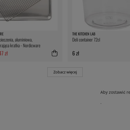
RE
THE KITCHEN LAB
pieczenia, aluminiowa,
Deli container 72cl
rająca kratka - Nordicware
47 zł
6 zł
Zobacz więcej
Aby zostawić r
.