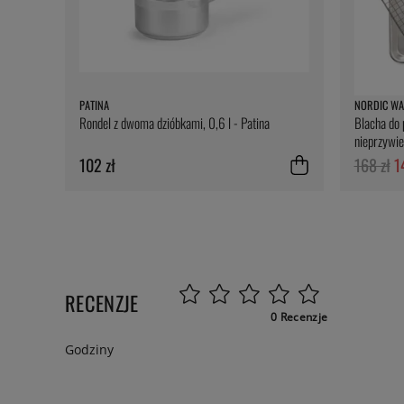
PATINA
NORDIC WA
Rondel z dwoma dzióbkami, 0,6 l - Patina
Blacha do 
nieprzywie
102 zł
168 zł
1
RECENZJE
0 Recenzje
Godziny