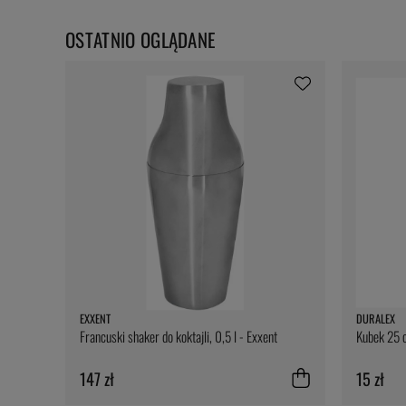
OSTATNIO OGLĄDANE
EXXENT
DURALEX
Francuski shaker do koktajli, 0,5 l - Exxent
Kubek 25 c
147 zł
15 zł