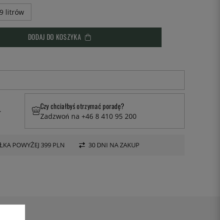
,9 litrów
DODAJ DO KOSZYKA
Czy chciałbyś otrzymać poradę?
.
Zadzwoń na +46 8 410 95 200
KA POWYŻEJ 399 PLN
30 DNI NA ZAKUP