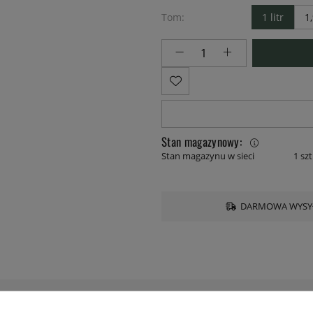
Tom:
1 litr
1
Stan magazynowy:
Stan magazynu w sieci
1 szt
DARMOWA WYSYŁ