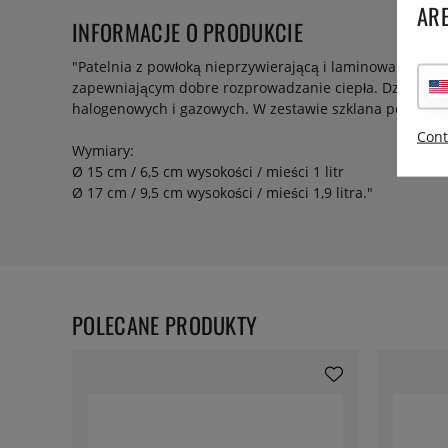
ARE
INFORMACJE O PRODUKCIE
"Patelnia z powłoką nieprzywierającą i laminowanym dn
zapewniającym dobre rozprowadzanie ciepła. Działa na 
halogenowych i gazowych. W zestawie szklana pokrywka
Cont
Wymiary:
Ø 15 cm / 6,5 cm wysokości / mieści 1 litr
Ø 17 cm / 9,5 cm wysokości / mieści 1,9 litra."
POLECANE PRODUKTY