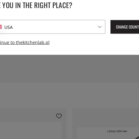
 YOU IN THE RIGHT PLACE?
SPECYFIKACJE
em ze stali nierdzewnej
Wysokość:
CHANGE COUNT
USA
płytach indukcyjnych,
.
Średnica:
inue to thekitchenlab.pl