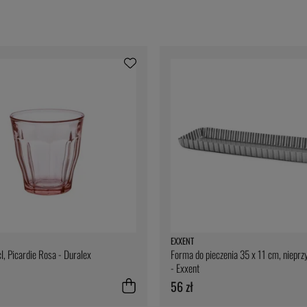
EXXENT
l, Picardie Rosa - Duralex
Forma do pieczenia 35 x 11 cm, nieprz
- Exxent
56 zł