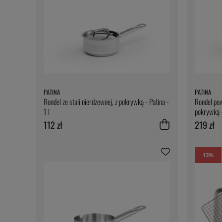
PATINA
PATINA
Rondel ze stali nierdzewnej, z pokrywką - Patina -
Rondel pow
1 l
pokrywką -
112 zł
219 zł
13
%