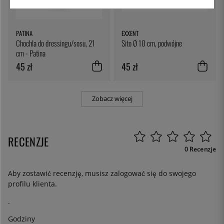
PATINA
EXXENT
Chochla do dressingu/sosu, 21
Sito Ø 10 cm, podwójne
cm - Patina
45 zł
45 zł
Zobacz więcej
RECENZJE
0 Recenzje
Aby zostawić recenzję, musisz
zalogować się
do swojego
profilu klienta.
.
Godziny