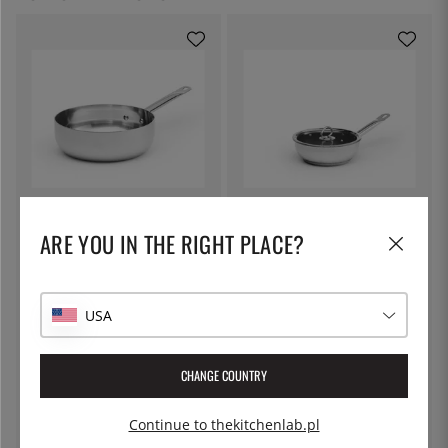
PATINA
PATINA
Sauteuse 3S, 4,7 l - Patina
Sauteuse powlekany, stal
ARE YOU IN THE RIGHT PLACE?
nierdzewna, ze szklaną pokrywką
- Patina - 2,8 l
257 zł
257 zł
USA
CHANGE COUNTRY
Continue to thekitchenlab.pl