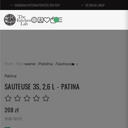
DARMOWA WYSYŁKA POWYŻEJ 399 PLN*
30 DNI NA ZAKUP
Start
Gotowanie
Patelnia
Sauteuse
Patina
SAUTEUSE 3S, 2,6 L - PATINA
208
zł
1069-10373