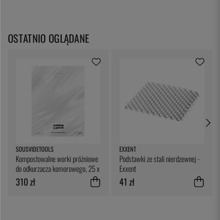
OSTATNIO OGLĄDANE
SOUSVIDETOOLS
EXXENT
Kompostowalne worki próżniowe
Podstawki ze stali nierdzewnej -
do odkurzacza komorowego, 25 x
Exxent
25 cm, opakowanie 200 sztuk -
310 zł
41 zł
SousVideTools