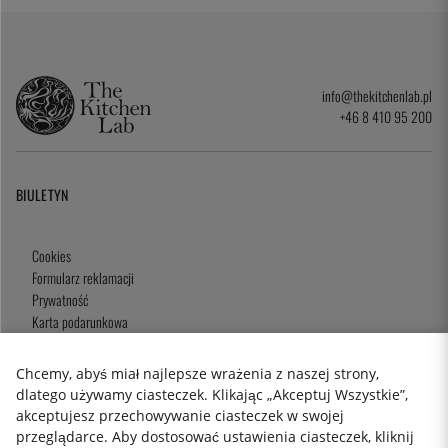
info@thekitchenlab.pl
+46 8 410 95 200
BIULETYN
Cookies
Formularz reklamacji
Prywatność
Karta podarunkowa
Zasady i Warunki
Chcemy, abyś miał najlepsze wrażenia z naszej strony,
dlatego używamy ciasteczek. Klikając „Akceptuj Wszystkie”,
akceptujesz przechowywanie ciasteczek w swojej
2026 KitchenLab AB
przeglądarce. Aby dostosować ustawienia ciasteczek, kliknij