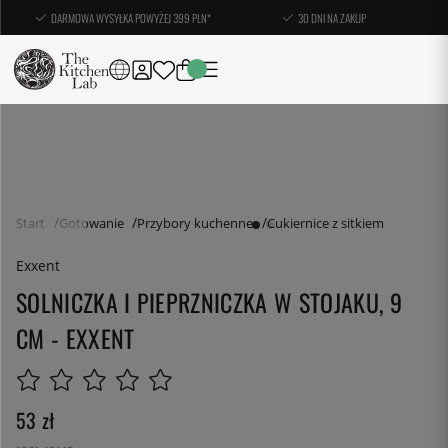
DARMOWA WYSYŁKA POWYŻEJ 399 PLN*
30 DNI NA ZAKUP
Start
Gotowanie
Przybory kuchenne
Cukiernice z sitkiem
Exxent
SOLNICZKA I PIEPRZNICZKA W STOJAKU, 9
CM - EXXENT
53
zł