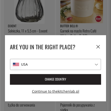
EXXENT
BUTTER BELL®
Solniczka, 11 x 5,5 cm - Exxent
Garnek na masło Retro Café
White - Butter Bell®
45 zł
182 zł
ARE YOU IN THE RIGHT PLACE?
USA
CHANGE COUNTRY
Continue to thekitchenlab.pl
ÖSTLIN
MERX
Łyżka do serwowania
Pojemnik do posypywania z
siatką