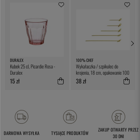
DURALEX
100% CHEF
Kubek 25 cl, Picardie Rosa -
Wykałaczka / szpikulec do
Duralex
krojenia, 18 cm, opakowanie 100
sztuk - 100% Chef
15 zł
38 zł
ZAKUP OTWARTY PRZEZ
DARMOWA WYSYŁKA
TYSIĄCE PRODUKTÓW
30 DNI