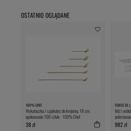
OSTATNIO OGLĄDANE
100% CHEF
FORGE DE L
Wykałaczka / szpikulec do krojenia, 18 cm,
Nóż i wide
opakowanie 100 sztuk - 100% Chef
polerowana
38 zł
982 zł