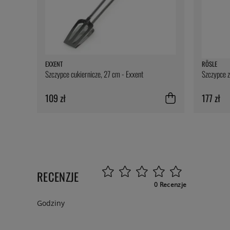
EXXENT
RÖSLE
Szczypce cukiernicze, 27 cm - Exxent
Szczypce z
109 zł
177 zł
RECENZJE
0 Recenzje
Godziny