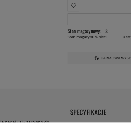
Stan magazynowy:
Stan magazynu w sieci
9 szt
DARMOWA WYSYŁ
SPECYFIKACJE
nie nadają się zarówno do
Numer artykułu Lev:
7470870
ali nierdzewnej i zostały