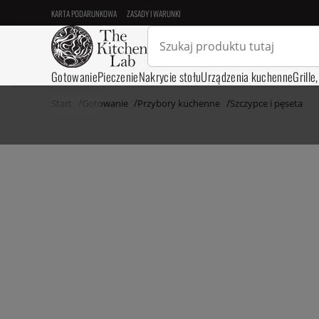
KARTA PODARUNKOWA
ZASADY I WARUNKI
Gotowanie
Pieczenie
Nakrycie stołu
Urządzenia kuchenne
Grille
Start
Gotowanie
Przybory kuchenne
Szczypce i pęseta