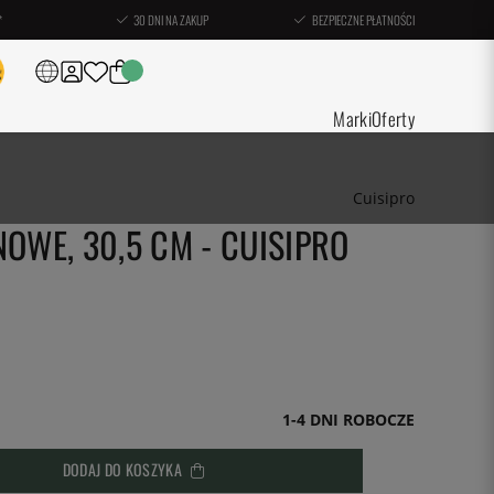
*
30 DNI NA ZAKUP
BEZPIECZNE PŁATNOŚCI
Marki
Oferty
Cuisipro
NOWE, 30,5 CM - CUISIPRO
1-4 DNI ROBOCZE
DODAJ DO KOSZYKA