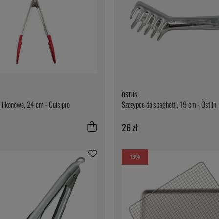
ÖSTLIN
ilikonowe, 24 cm - Cuisipro
Szczypce do spaghetti, 19 cm - Östlin
26 zł
13
%