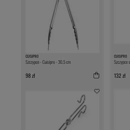
CUISIPRO
CUISIPRO
Szczypce - Cuisipro - 30,5 cm
Szczypce s
98 zł
132 zł