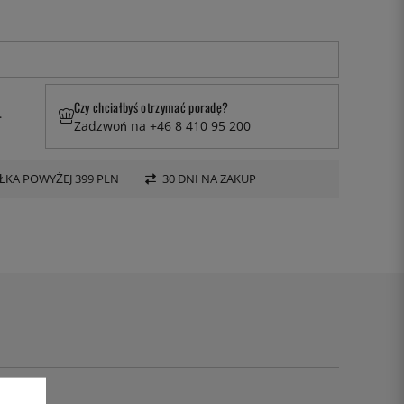
Czy chciałbyś otrzymać poradę?
.
Zadzwoń na +46 8 410 95 200
KA POWYŻEJ 399 PLN
30 DNI NA ZAKUP
5