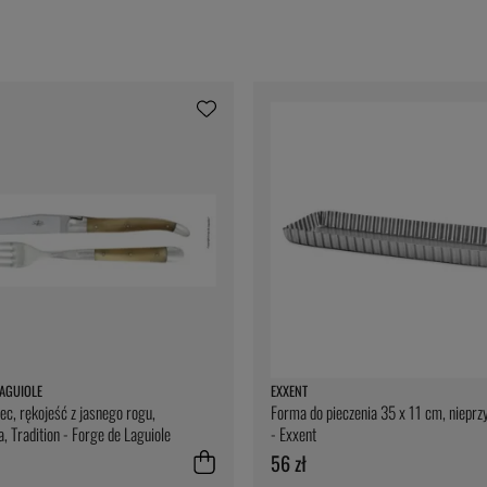
AGUIOLE
EXXENT
lec, rękojeść z jasnego rogu,
Forma do pieczenia 35 x 11 cm, nieprz
, Tradition - Forge de Laguiole
- Exxent
56 zł