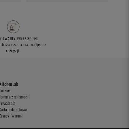
 OTWARTY PRZEZ 30 DNI
 dużo czasu na podjęcie
decyzji.
KitchenLab
Cookies
Formularz reklamacji
Prywatność
Karta podarunkowa
Zasady i Warunki