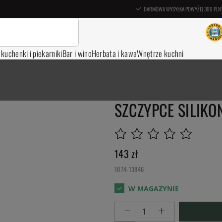
DARMOWA WYSYŁKA POWYŻEJ 399 PLN
, kuchenki i piekarniki
Bar i wino
Herbata i kawa
Wnętrze kuchni
SZCZYPCE SILIKO
143
zł
1074-13846