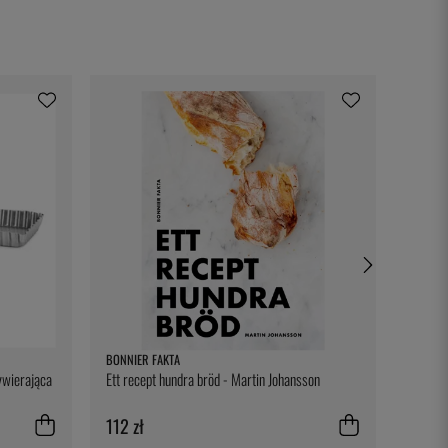
BONNIER FAKTA
ONIS
ywierająca
Ett recept hundra bröd - Martin Johansson
Levitas
112 zł
53 zł