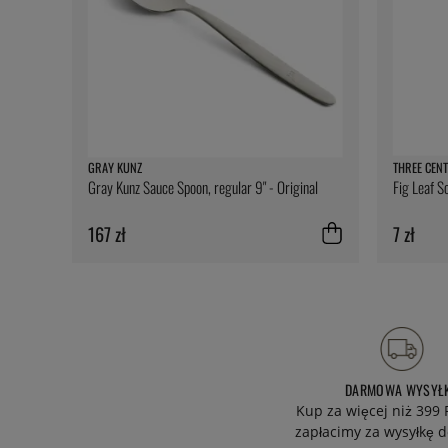
GRAY KUNZ
THREE CENT
Gray Kunz Sauce Spoon, regular 9" - Original
Fig Leaf S
167 zł
7 zł
DARMOWA WYSYŁ
Kup za więcej niż 399 
zapłacimy za wysyłkę d