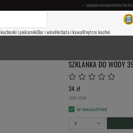
DARMOWA WYSYŁKA POWYŻEJ 399 PLN
, kuchenki i piekarniki
Bar i wino
Herbata i kawa
Wnętrze kuchni
SZKLANKA DO WODY 39
34
zł
1069-12594