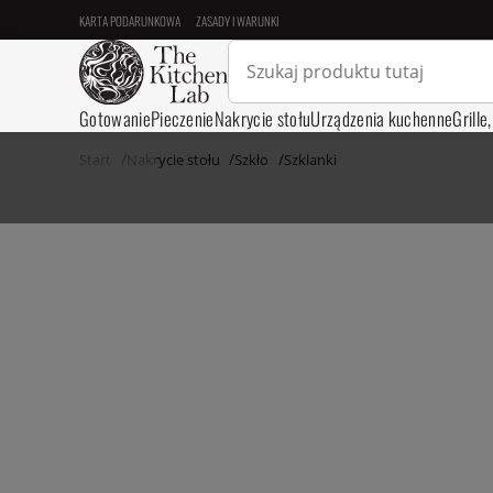
KARTA PODARUNKOWA
ZASADY I WARUNKI
Gotowanie
Pieczenie
Nakrycie stołu
Urządzenia kuchenne
Grille
Start
Nakrycie stołu
Szkło
Szklanki