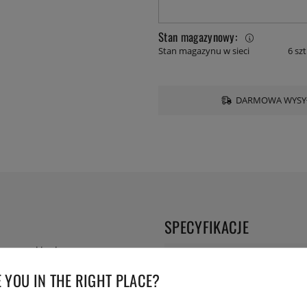
Stan magazynowy:
Stan magazynu w sieci
6 szt
DARMOWA WYSYŁ
SPECYFIKACJE
na za szklankę.
Seria:
 YOU IN THE RIGHT PLACE?
Numer artykułu Lev:
7-LUC00-