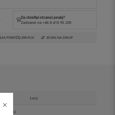
Czy chciałbyś otrzymać poradę?
.
Zadzwoń na +46 8 410 95 200
KA POWYŻEJ 399 PLN
30 DNI NA ZAKUP
Lucy
2006-39U