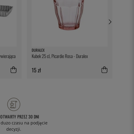
DURALEX
KASAI
ywierająca
Kubek 25 cl, Picardie Rosa - Duralex
Zapasow
15 zł
257 z
 OTWARTY PRZEZ 30 DNI
 dużo czasu na podjęcie
decyzji.