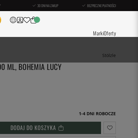
*
30 DNI NA ZAKUP
BEZPIECZNE PŁATNOŚCI
Marki
Oferty
Stölzle
0 ML, BOHEMIA LUCY
1-4 DNI ROBOCZE
DODAJ DO KOSZYKA