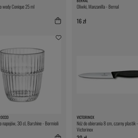
BERNAL
do wody Conique 25 ml
Oliwki, Manzanilla - Bernal
16 zł
ROCCO
VICTORINOX
o napojów, 30 cl, Barshine - Bormioli
Nóż do obierania 8 cm, czarny plastik -
Victorinox
30 zł