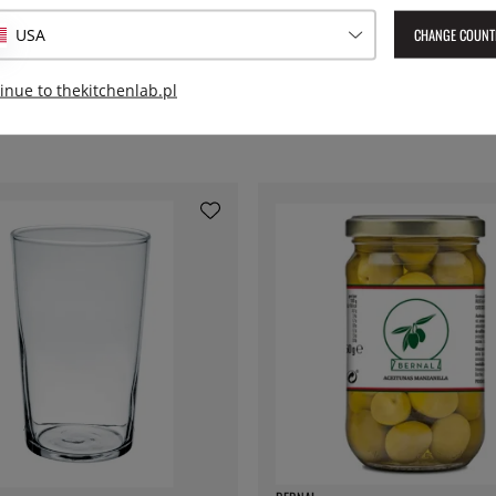
EAN:
8592631002765
CHANGE COUNT
USA
inue to thekitchenlab.pl