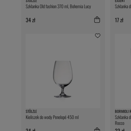
STÖLZLE
EXXENT
Szklanka Old fashion 370 ml, Bohemia Lucy
Szklanka 
34 zł
17 zł
STÖLZLE
BORMIOLI 
Kieliszek do wody Penelopé 450 ml
Szklanka d
Rocco
34 zł
23 zł