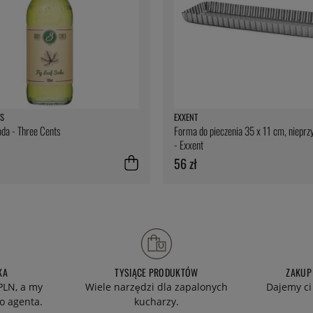
S
EXXENT
oda - Three Cents
Forma do pieczenia 35 x 11 cm, nieprz
- Exxent
56 zł
KA
TYSIĄCE PRODUKTÓW
ZAKUP
PLN, a my
Wiele narzędzi dla zapalonych
Dajemy ci
o agenta.
kucharzy.