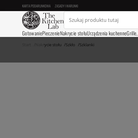
KARTA PODARUNKOWA
ZASADY I WARUNKI
Gotowanie
Pieczenie
Nakrycie stołu
Urządzenia kuchenne
Grille
Start
Nakrycie stołu
Szkło
Szklanki