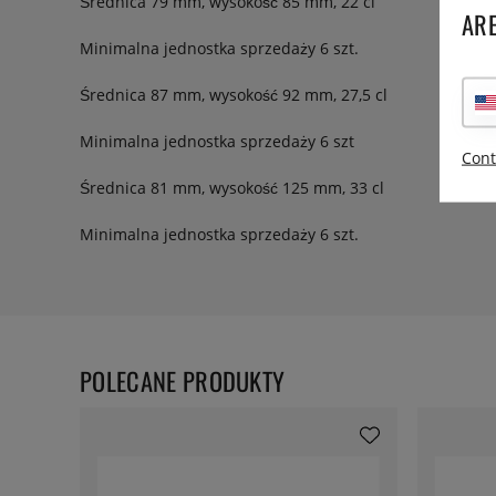
Średnica 79 mm, wysokość 85 mm, 22 cl
ARE
Minimalna jednostka sprzedaży 6 szt.
Średnica 87 mm, wysokość 92 mm, 27,5 cl
Minimalna jednostka sprzedaży 6 szt
Cont
Średnica 81 mm, wysokość 125 mm, 33 cl
Minimalna jednostka sprzedaży 6 szt.
POLECANE PRODUKTY