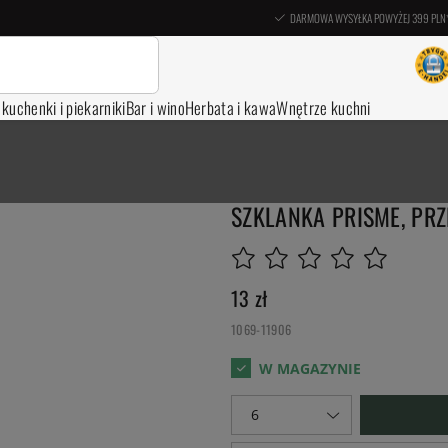
DARMOWA WYSYŁKA POWYŻEJ 399 PLN
, kuchenki i piekarniki
Bar i wino
Herbata i kawa
Wnętrze kuchni
SZKLANKA PRISME, PRZ
13
zł
1069-11906