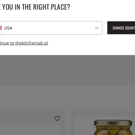
 YOU IN THE RIGHT PLACE?
Średnica:
CHANGE COUNT
USA
Numer artykułu Lev:
dur1550
EAN:
3550190004311
inue to thekitchenlab.pl