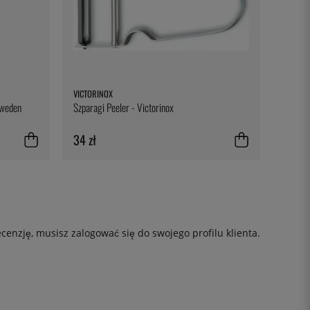
VICTORINOX
Sweden
Szparagi Peeler - Victorinox
34 zł
ecenzję, musisz
zalogować się
do swojego profilu klienta.