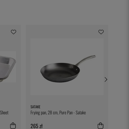
SATAKE
EXXENT
 Sheet
Frying pan, 28 cm, Pure Pan - Satake
Forma d
- Exxen
265 zł
56 zł