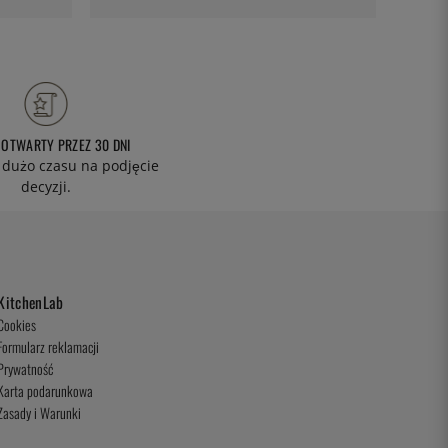
 OTWARTY PRZEZ 30 DNI
 dużo czasu na podjęcie
decyzji.
KitchenLab
Cookies
Formularz reklamacji
Prywatność
Karta podarunkowa
Zasady i Warunki