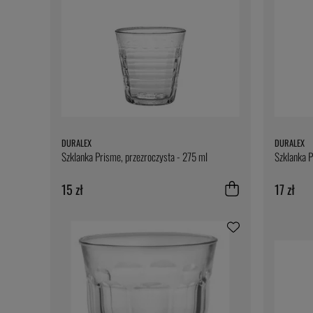
DURALEX
DURALEX
Szklanka Prisme, przezroczysta - 275 ml
Szklanka P
15 zł
17 zł