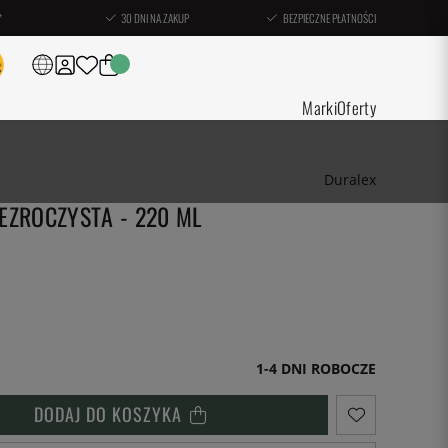
*
30 DNI NA ZAKUP
BEZPIECZNE PŁATNOŚCI
Marki
Oferty
Duralex
EZROCZYSTA - 220 ML
1-4 DNI ROBOCZE
DODAJ DO KOSZYKA