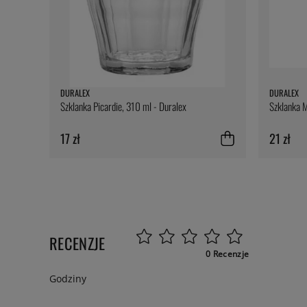
DURALEX
DURALEX
Szklanka Picardie, 310 ml - Duralex
Szklanka M
17 zł
21 zł
RECENZJE
0 Recenzje
Godziny