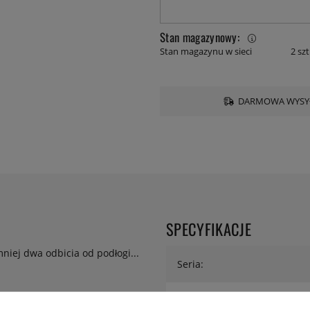
Stan magazynowy:
Stan magazynu w sieci
2 szt
DARMOWA WYSYŁ
SPECYFIKACJE
niej dwa odbicia od podłogi...
Seria:
Wysokość: