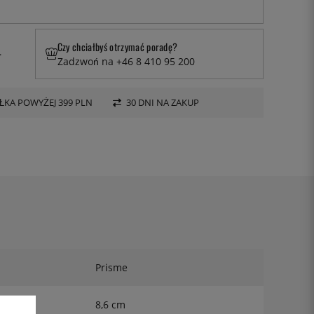
Czy chciałbyś otrzymać poradę?
.
Zadzwoń na +46 8 410 95 200
KA POWYŻEJ 399 PLN
30 DNI NA ZAKUP
Prisme
8,6 cm