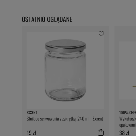
OSTATNIO OGLĄDANE
EXXENT
100% CHE
Słoik do serwowania z zakrętką, 240 ml - Exxent
Wykałaczka
opakowani
19 zł
38 zł