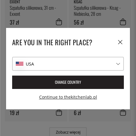
EXXENT
KISAG
Szpatułka silikonowa, 31 cm -
Szpatułka silikonowa - Kisag -
Exxent
Niebieska, 28 cm
37 zł
56 zł
ARE YOU IN THE RIGHT PLACE?
USA
CHANGE COUNTRY
JONAS OF SWEDEN
THE KITCHEN LAB
Continue to thekitchenlab.pl
Szpatułka z drewnianą rączką,
Okrągły kubek, 480 ml z
27cm - Jonas of Sweden
pokrywką
19 zł
6 zł
Zobacz więcej