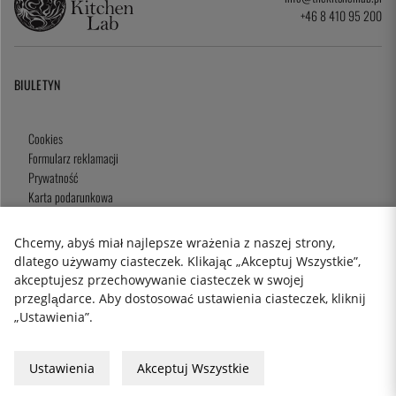
+46 8 410 95 200
BIULETYN
Cookies
Formularz reklamacji
Prywatność
Karta podarunkowa
Zasady i Warunki
Chcemy, abyś miał najlepsze wrażenia z naszej strony,
dlatego używamy ciasteczek. Klikając „Akceptuj Wszystkie”,
akceptujesz przechowywanie ciasteczek w swojej
2026 KitchenLab AB
przeglądarce. Aby dostosować ustawienia ciasteczek, kliknij
„Ustawienia”.
Ustawienia
Akceptuj Wszystkie