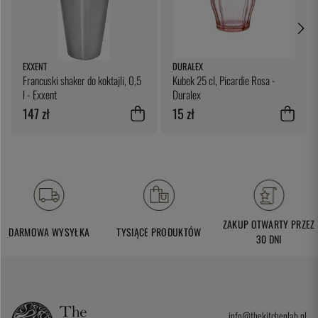
EXXENT
DURALEX
Francuski shaker do koktajli, 0,5
Kubek 25 cl, Picardie Rosa -
l - Exxent
Duralex
147 zł
15 zł
ZAKUP OTWARTY PRZEZ
DARMOWA WYSYŁKA
TYSIĄCE PRODUKTÓW
30 DNI
info@thekitchenlab.pl