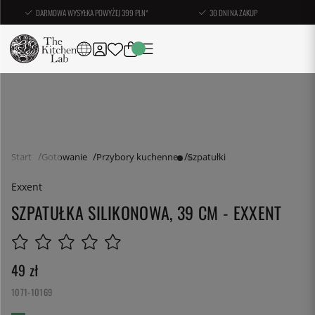
DARMOWA WYSYŁKA POWYŻEJ 399 PLN*
30 DNI NA ZAKUP
Start
Gotowanie
Przybory kuchenne
Szpatułki
Exxent
SZPATUŁKA SILIKONOWA, 39 CM - EXXENT
49
zł
1071-10169