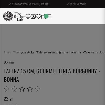
DARMOWA WYSYŁKA POWYŻEJ 399 PLN*
30 DNI NA ZAKUP
Start
Nakrycie stołu
Talerze, miseczki i inne naczynia
Talerze na dod
Bonna
TALERZ 15 CM, GOURMET LINEA BURGUNDY -
BONNA
22
zł