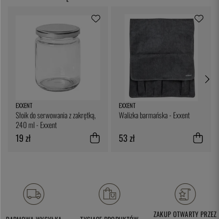
EXXENT
EXXENT
Słoik do serwowania z zakrętką,
Walizka barmańska - Exxent
240 ml - Exxent
19 zł
53 zł
ZAKUP OTWARTY PRZEZ