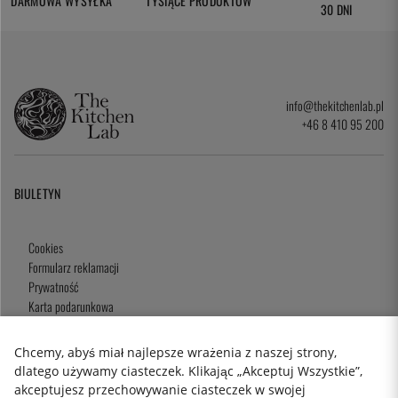
DARMOWA WYSYŁKA
TYSIĄCE PRODUKTÓW
30 DNI
info@thekitchenlab.pl
+46 8 410 95 200
BIULETYN
Cookies
Formularz reklamacji
Prywatność
Karta podarunkowa
Zasady i Warunki
Chcemy, abyś miał najlepsze wrażenia z naszej strony,
dlatego używamy ciasteczek. Klikając „Akceptuj Wszystkie”,
akceptujesz przechowywanie ciasteczek w swojej