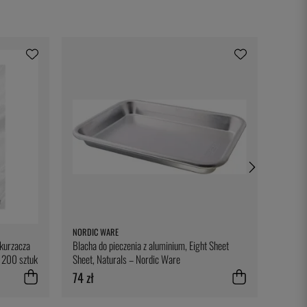
NORDIC WARE
100% C
kurzacza
Blacha do pieczenia z aluminium, Eight Sheet
Wykałac
 200 sztuk
Sheet, Naturals – Nordic Ware
opakow
74 zł
38 zł