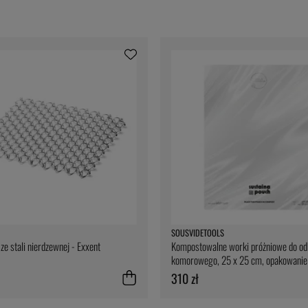
SOUSVIDETOOLS
ze stali nierdzewnej - Exxent
Kompostowalne worki próżniowe do od
komorowego, 25 x 25 cm, opakowanie
- SousVideTools
310 zł