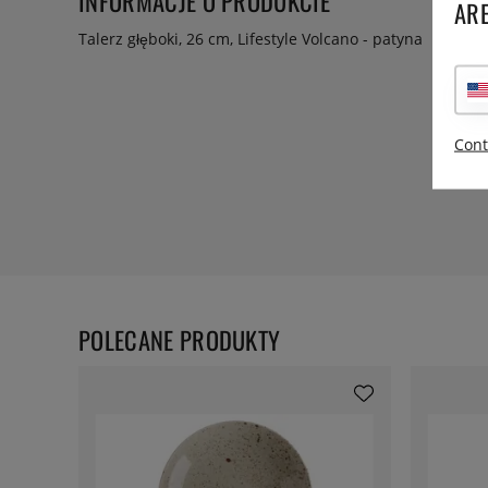
INFORMACJE O PRODUKCIE
ARE
Talerz głęboki, 26 cm, Lifestyle Volcano - patyna
Cont
POLECANE PRODUKTY