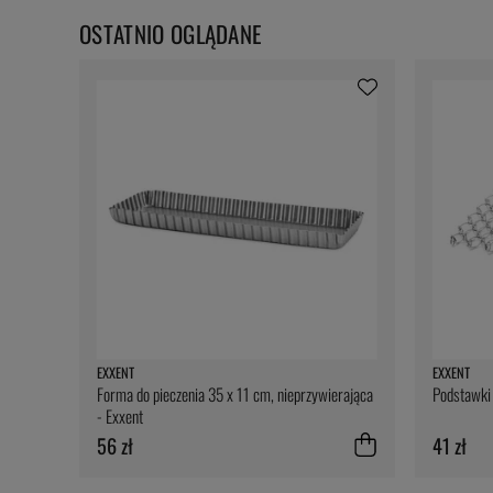
OSTATNIO OGLĄDANE
EXXENT
EXXENT
Forma do pieczenia 35 x 11 cm, nieprzywierająca
Podstawki 
- Exxent
56 zł
41 zł