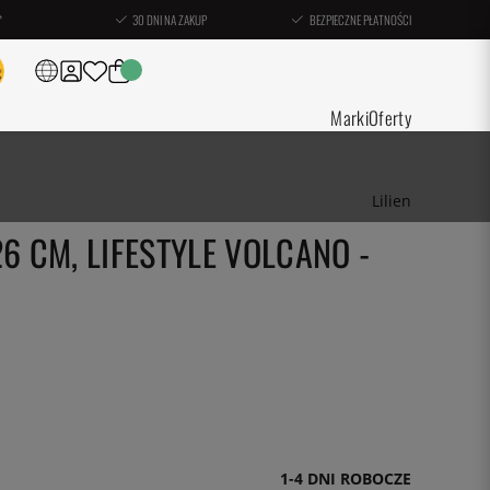
*
30 DNI NA ZAKUP
BEZPIECZNE PŁATNOŚCI
Marki
Oferty
Lilien
6 CM, LIFESTYLE VOLCANO -
1-4 DNI ROBOCZE