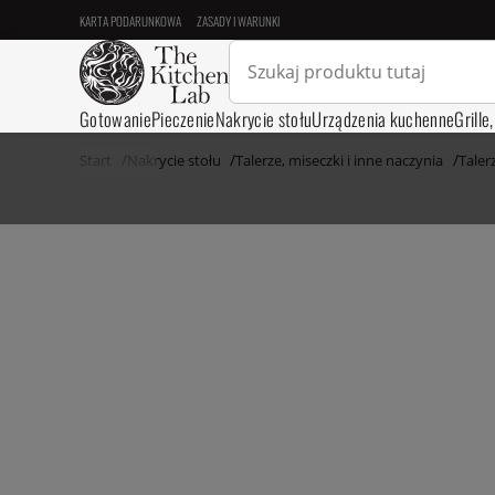
KARTA PODARUNKOWA
ZASADY I WARUNKI
Gotowanie
Pieczenie
Nakrycie stołu
Urządzenia kuchenne
Grille
Start
Nakrycie stołu
Talerze, miseczki i inne naczynia
Taler