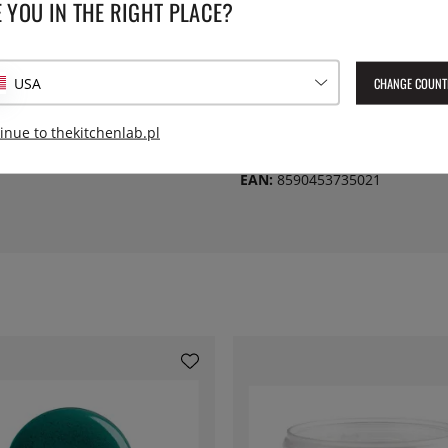
SPECYFIKACJE
 YOU IN THE RIGHT PLACE?
Seria:
CHANGE COUNT
USA
Średnica:
inue to thekitchenlab.pl
Numer artykułu Lev:
LCV1926
EAN:
8590453735021