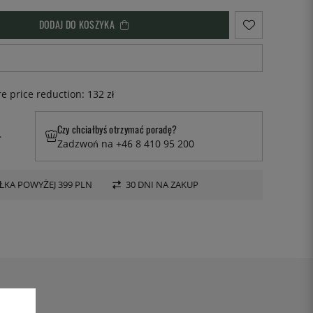
DODAJ DO KOSZYKA
re price reduction:
132 zł
Czy chciałbyś otrzymać poradę?
.
Zadzwoń na +46 8 410 95 200
KA POWYŻEJ 399 PLN
30 DNI NA ZAKUP