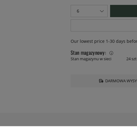
Our lowest price 1-30 days befo
Stan magazynowy:
Stan magazynu w sieci
24 szt
DARMOWA WYSYŁ