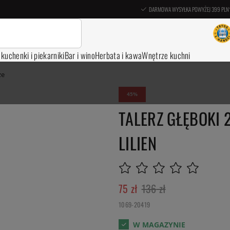
DARMOWA WYSYŁKA POWYŻEJ 399 PLN
, kuchenki i piekarniki
Bar i wino
Herbata i kawa
Wnętrze kuchni
ze
45
TALERZ GŁĘBOKI 2
LILIEN
75
zł
136
zł
1069-20419