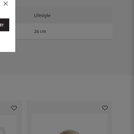
Lifestyle
RY
26 cm