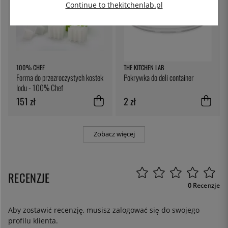
Continue to thekitchenlab.pl
100% CHEF
THE KITCHEN LAB
Forma do przezroczystych kostek
Pokrywka do deli container
lodu - 100% Chef
151 zł
2 zł
Zobacz więcej
RECENZJE
0 Recenzje
Aby zostawić recenzję, musisz
zalogować się
do swojego
profilu klienta.