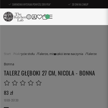
DARMOWA WYSYŁKA POWYŻEJ 399 PLN*
30 DNI NA ZAKUP
Start
Nakrycie stołu
Talerze, miseczki i inne naczynia
Talerze
Bonna
TALERZ GŁĘBOKI 27 CM, NICOLA - BONNA
83
zł
1069-35130