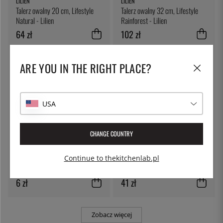
LILIEN
LILIEN
Talerz owalny 20 cm, Lifestyle
Talerz owalny 32 cm, Lifestyle
Natural - Lilien
Rainforest - Lilien
64 zł
102 zł
ARE YOU IN THE RIGHT PLACE?
USA
CHANGE COUNTRY
THE KITCHEN LAB
LILIEN
Continue to thekitchenlab.pl
Okrągły kubek, 480 ml z
Miska, 13 cm, Lifestyle Natural -
pokrywką
Lilien
6 zł
41 zł
Zobacz więcej