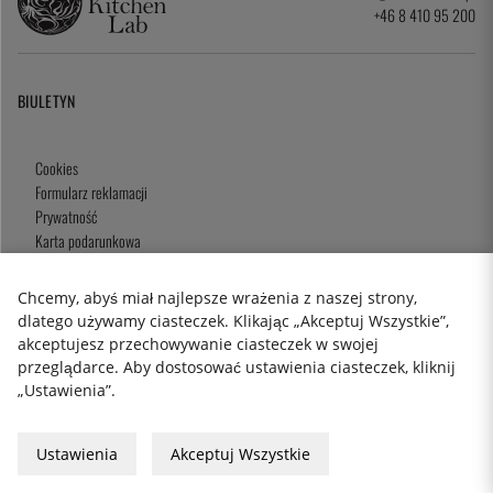
+46 8 410 95 200
BIULETYN
Cookies
Formularz reklamacji
Prywatność
Karta podarunkowa
Zasady i Warunki
Chcemy, abyś miał najlepsze wrażenia z naszej strony,
dlatego używamy ciasteczek. Klikając „Akceptuj Wszystkie”,
akceptujesz przechowywanie ciasteczek w swojej
2026 KitchenLab AB
przeglądarce. Aby dostosować ustawienia ciasteczek, kliknij
„Ustawienia”.
Ustawienia
Akceptuj Wszystkie