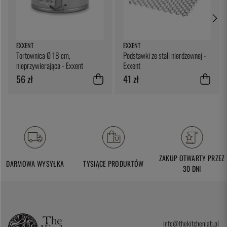
EXXENT
EXXENT
Tortownica Ø 18 cm,
Podstawki ze stali nierdzewnej -
nieprzywierająca - Exxent
Exxent
56 zł
41 zł
ZAKUP OTWARTY PRZEZ
DARMOWA WYSYŁKA
TYSIĄCE PRODUKTÓW
30 DNI
info@thekitchenlab.pl