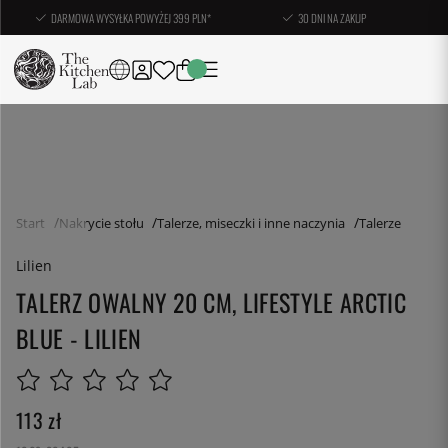
DARMOWA WYSYŁKA POWYŻEJ 399 PLN*
30 DNI NA ZAKUP
Start
Nakrycie stołu
Talerze, miseczki i inne naczynia
Talerze
Lilien
TALERZ OWALNY 20 CM, LIFESTYLE ARCTIC
BLUE - LILIEN
113
zł