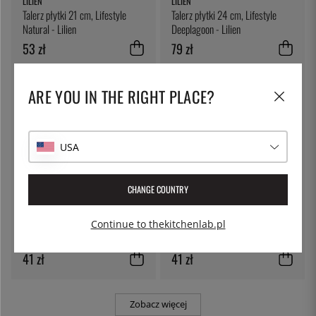
LILIEN
LILIEN
Talerz płytki 21 cm, Lifestyle
Talerz płytki 24 cm, Lifestyle
Natural - Lilien
Deeplagoon - Lilien
53 zł
79 zł
ARE YOU IN THE RIGHT PLACE?
USA
CHANGE COUNTRY
LILIEN
LILIEN
Continue to thekitchenlab.pl
Miska, 13 cm, Lifestyle Natural -
Filiżanka do kawy 220 ml,
Lilien
Lifestyle Natural - Lilien
41 zł
41 zł
Zobacz więcej