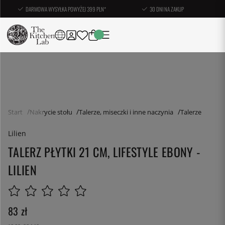
DARMOWA WYSYŁKA POWYŻEJ 399 PLN*
30 DNI NA ZAKUP
Start
Nakrycie stołu
Talerze, miseczki i inne naczynia
Talerze
Lilien
TALERZ PŁYTKI 21 CM, LIFESTYLE EBONY -
LILIEN
83
zł