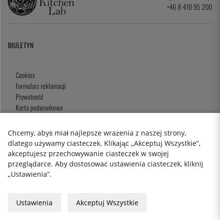
+46 8 410 95 200
BIULETYN
Cookies
Formularz reklamacji
Prywatność
Karta podarunkowa
Zasady i Warunki
Chcemy, abyś miał najlepsze wrażenia z naszej strony,
dlatego używamy ciasteczek. Klikając „Akceptuj Wszystkie”,
akceptujesz przechowywanie ciasteczek w swojej
2026 KitchenLab AB
przeglądarce. Aby dostosować ustawienia ciasteczek, kliknij
„Ustawienia”.
Ustawienia
Akceptuj Wszystkie