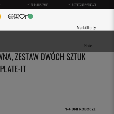
*
30 DNI NA ZAKUP
BEZPIECZNE PŁATNOŚCI
Marki
Oferty
Plate-it
IWNA, ZESTAW DWÓCH SZTUK
PLATE-IT
1-4 DNI ROBOCZE