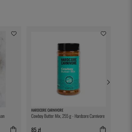
HARDCORE CARNIVORE
ONIS
son
Cowboy Butter Mix, 255 g - Hardcore Carnivore
Levitas
85 zł
53 zł