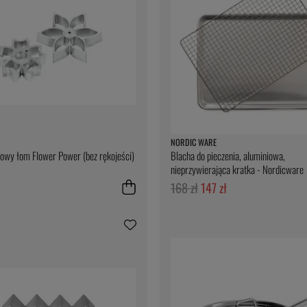
NORDIC WARE
owy łom Flower Power (bez rękojeści)
Blacha do pieczenia, aluminiowa,
nieprzywierająca kratka - Nordicware
168 zł
147 zł