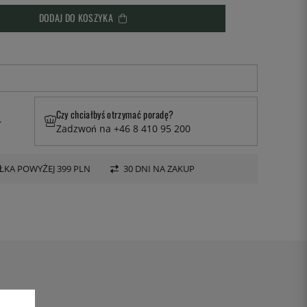
DODAJ DO KOSZYKA
Czy chciałbyś otrzymać poradę?
.
Zadzwoń na +46 8 410 95 200
KA POWYŻEJ 399 PLN
30 DNI NA ZAKUP