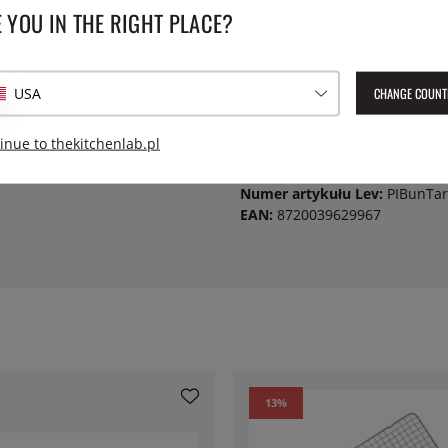
 YOU IN THE RIGHT PLACE?
o każdego dania. Po
Długość:
go gustu. Na przykład
odać je do potrawy jako
aletki są idealne do
Waga:
CHANGE COUNT
USA
raw.
Wysokość:
inue to thekitchenlab.pl
Numer artykułu Lev:
PIBunTar
EAN:
8720039629967
13
%