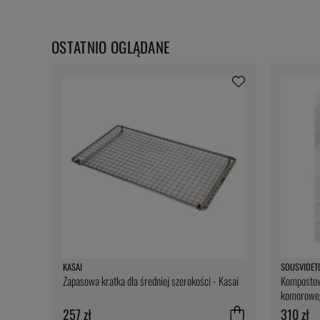
OSTATNIO OGLĄDANE
KASAI
SOUSVIDET
Zapasowa kratka dla średniej szerokości - Kasai
Kompostow
komoroweg
- SousVide
257 zł
310 zł