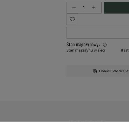
Stan magazynowy:
Stan magazynu w sieci
8 szt
DARMOWA WYSYŁ
SPECYFIKACJE