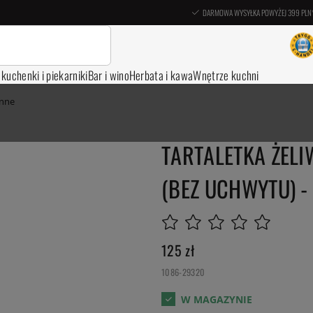
DARMOWA WYSYŁKA POWYŻEJ 399 PLN
, kuchenki i piekarniki
Bar i wino
Herbata i kawa
Wnętrze kuchni
enne
TARTALETKA ŻEL
(BEZ UCHWYTU) - 
125
zł
1086-29320