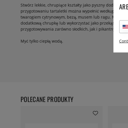
ARE
Stwórz lekkie, chrupiące kształty jako pyszny dodatek d
przygotowaniu tartaletki można wypełnić według własne
twarogiem cytrynowym, bezą, musem lub ragu. Można d
dodatkową chrupkę lub wykorzystać jako przekąskę. Tart
przygotowywania zarówno słodkich, jak i pikantnych pot
Cont
Myć tylko ciepłą wodą.
POLECANE PRODUKTY