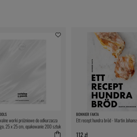
OOLS
BONNIER FAKTA
alne worki próżniowe do odkurzacza
Ett recept hundra bröd - Martin Johans
o, 25 x 25 cm, opakowanie 200 sztuk
Tools
112 zł