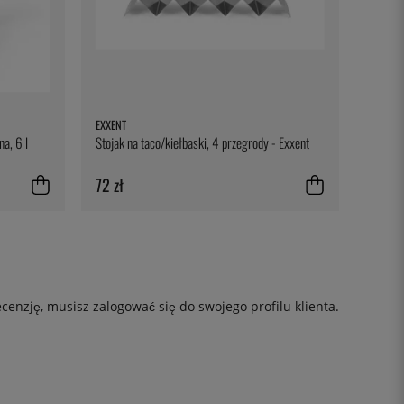
EXXENT
a, 6 l
Stojak na taco/kiełbaski, 4 przegrody - Exxent
72 zł
ecenzję, musisz
zalogować się
do swojego profilu klienta.