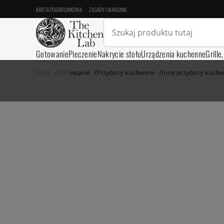
KARTA PODARUNKOWA
ZASADY I WARUNKI
Gotowanie
Pieczenie
Nakrycie stołu
Urządzenia kuchenne
Grille
Start
Gotowanie
Przybory kuchenne
Inne przybory kuch