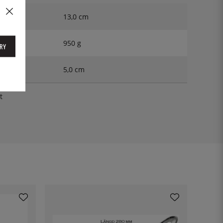
13,0 cm
950 g
RY
5,0 cm
t