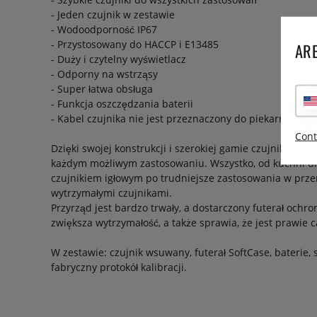
- Jeden czujnik w zestawie
- Wodoodporność IP67
- Przystosowany do HACCP i E13485
ARE
- Duży i czytelny wyświetlacz
- Odporny na wstrząsy
- Super łatwa obsługa
- Funkcja oszczędzania baterii
- Kabel czujnika nie jest przeznaczony do piekarnika lub
Cont
Dzięki swojej konstrukcji i szerokiej gamie czujników, 
każdym możliwym zastosowaniu. Wszystko, od kuchni dl
czujnikiem igłowym po trudniejsze zastosowania w prz
wytrzymałymi czujnikami.
Przyrząd jest bardzo trwały, a dostarczony futerał ochr
zwiększa wytrzymałość, a także sprawia, że jest prawie
W zestawie: czujnik wsuwany, futerał SoftCase, baterie, 
fabryczny protokół kalibracji.