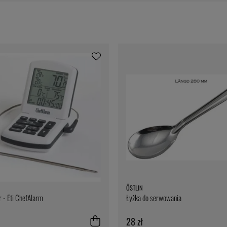
ÖSTLIN
 - Eti ChefAlarm
Łyżka do serwowania
28 zł