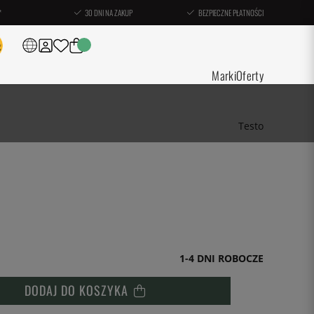
*
30 DNI NA ZAKUP
BEZPIECZNE PŁATNOŚCI
Marki
Oferty
Testo
1-4 DNI ROBOCZE
DODAJ DO KOSZYKA