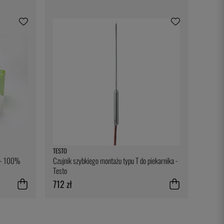
TESTO
u - 100%
Czujnik szybkiego montażu typu T do piekarnika -
Testo
712 zł