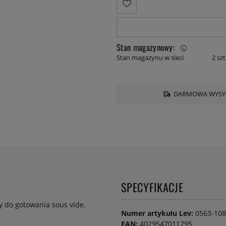
Stan magazynowy:
Stan magazynu w sieci
2 szt
DARMOWA WYSYŁ
SPECYFIKACJE
y do gotowania sous vide.
Numer artykułu Lev:
0563-108
EAN:
4029547011795