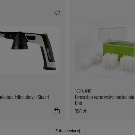
100% CHEF
nik piezo, tylko uchwyt - Sievert
Forma do przezroczystych kostek lod
Chef
151 zł
Zobacz więcej