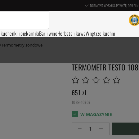
DARMOWA WYSYŁKA POWYŻEJ 399 PLN
, kuchenki i piekarniki
Bar i wino
Herbata i kawa
Wnętrze kuchni
Termometry sondowe
TERMOMETR TESTO 108
651
zł
1089-10707