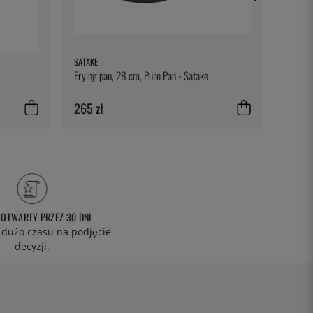
SATAKE
EXXENT
Frying pan, 28 cm, Pure Pan - Satake
Forma d
- Exxen
265 zł
56 zł
 OTWARTY PRZEZ 30 DNI
 dużo czasu na podjęcie
decyzji.