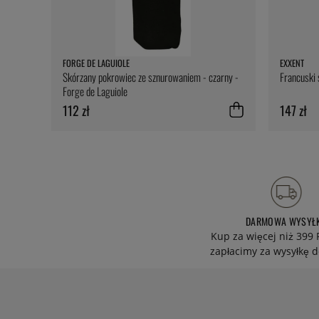
FORGE DE LAGUIOLE
EXXENT
Skórzany pokrowiec ze sznurowaniem - czarny -
Francuski s
Forge de Laguiole
112 zł
147 zł
DARMOWA WYSYŁ
Kup za więcej niż 399 
zapłacimy za wysyłkę d