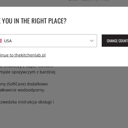
 YOU IN THE RIGHT PLACE?
CHANGE COUNT
USA
 grilla (wysokie temperatury)
inue to thekitchenlab.pl
testo 108 może być używany w
a smakoszy z super cienkim
emyśle spożywczym z bardziej
onny (SoftCase) dodatkowo
 całkowicie wodoodporny.
szwedzka instrukcja obsługi i