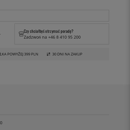
Czy chciałbyś otrzymać poradę?
.
Zadzwoń na +46 8 410 95 200
KA POWYŻEJ 399 PLN
30 DNI NA ZAKUP
0