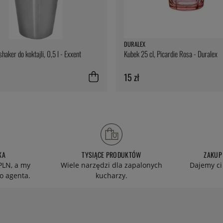
DURALEX
haker do koktajli, 0,5 l - Exxent
Kubek 25 cl, Picardie Rosa - Duralex
15 zł
KA
TYSIĄCE PRODUKTÓW
ZAKUP
PLN, a my
Wiele narzędzi dla zapalonych
Dajemy ci
o agenta.
kucharzy.