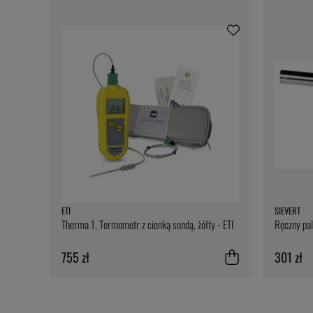
ETI
SIEVERT
Therma 1, Termometr z cienką sondą, żółty - ETI
Ręczny pal
755 zł
301 zł