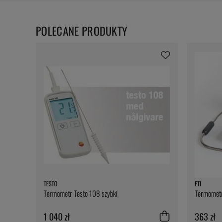
POLECANE PRODUKTY
TESTO
ETI
Termometr Testo 108 szybki
Termometr
1 040 zł
363 zł