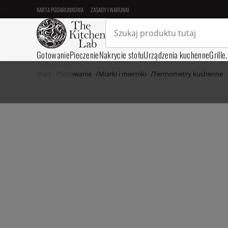
KARTA PODARUNKOWA
ZASADY I WARUNKI
Gotowanie
Pieczenie
Nakrycie stołu
Urządzenia kuchenne
Grille
Start
Gotowanie
Miarki i mierniki
Termometry kuchenne