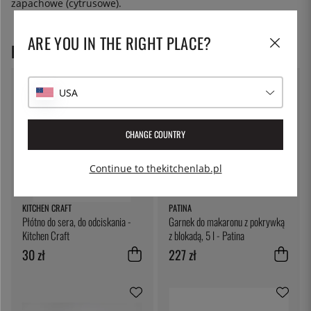
zapachowe (cytrusowe).
ARE YOU IN THE RIGHT PLACE?
POLECANE PRODUKTY
USA
CHANGE COUNTRY
Continue to thekitchenlab.pl
KITCHEN CRAFT
PATINA
Płótno do sera, do odciskania -
Garnek do makaronu z pokrywką
Kitchen Craft
z blokadą, 5 l - Patina
30 zł
227 zł