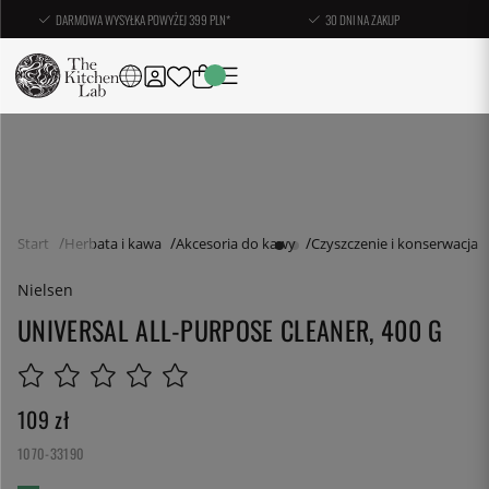
DARMOWA WYSYŁKA POWYŻEJ 399 PLN*
30 DNI NA ZAKUP
Start
Herbata i kawa
Akcesoria do kawy
Czyszczenie i konserwacja
Nielsen
UNIVERSAL ALL-PURPOSE CLEANER, 400 G
109
zł
1070-33190