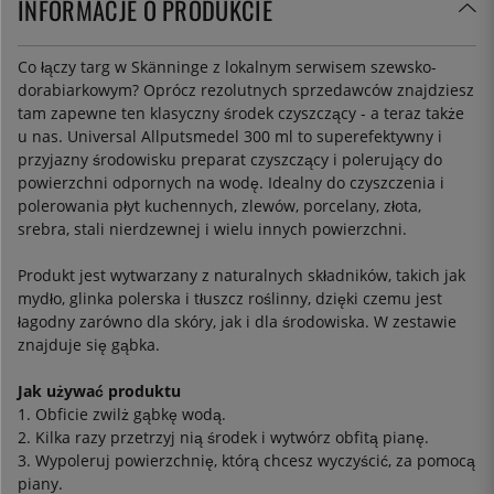
INFORMACJE O PRODUKCIE
Co łączy targ w Skänninge z lokalnym serwisem szewsko-
dorabiarkowym? Oprócz rezolutnych sprzedawców znajdziesz
tam zapewne ten klasyczny środek czyszczący - a teraz także
u nas. Universal Allputsmedel 300 ml to superefektywny i
przyjazny środowisku preparat czyszczący i polerujący do
powierzchni odpornych na wodę. Idealny do czyszczenia i
polerowania płyt kuchennych, zlewów, porcelany, złota,
srebra, stali nierdzewnej i wielu innych powierzchni.
Produkt jest wytwarzany z naturalnych składników, takich jak
mydło, glinka polerska i tłuszcz roślinny, dzięki czemu jest
łagodny zarówno dla skóry, jak i dla środowiska. W zestawie
znajduje się gąbka.
Jak używać produktu
1. Obficie zwilż gąbkę wodą.
2. Kilka razy przetrzyj nią środek i wytwórz obfitą pianę.
3. Wypoleruj powierzchnię, którą chcesz wyczyścić, za pomocą
piany.