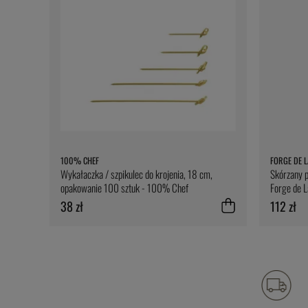
100% CHEF
FORGE DE L
Wykałaczka / szpikulec do krojenia, 18 cm,
Skórzany p
opakowanie 100 sztuk - 100% Chef
Forge de L
38 zł
112 zł