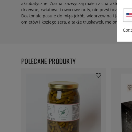
akrobatyczne. Ziarna, zazwyczaj małe i z charakterysty
drzewne, kwiatowe i owocowe nuty, nie przytłaczając prz
Doskonale pasuje do mięs (drób, wieprzowina i jagnięcina
omletów i koziego sera, a także truskawek, melonów i cz
Cont
POLECANE PRODUKTY