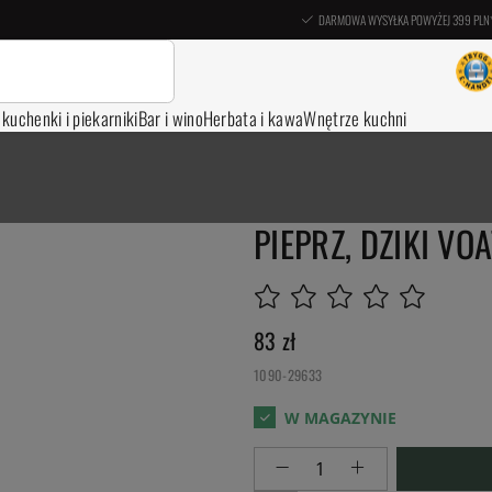
DARMOWA WYSYŁKA POWYŻEJ 399 PLN
, kuchenki i piekarniki
Bar i wino
Herbata i kawa
Wnętrze kuchni
PIEPRZ, DZIKI VO
83
zł
1090-29633