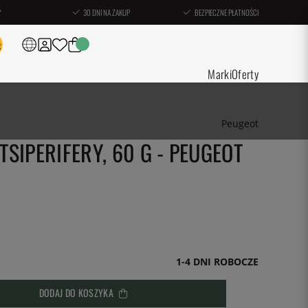
*
30 DNI NA ZAKUP
BEZPIECZNE PŁATNOŚCI
Marki
Oferty
Peugeot
ATSIPERIFERY, 60 G - PEUGEOT
1-4 DNI ROBOCZE
DODAJ DO KOSZYKA