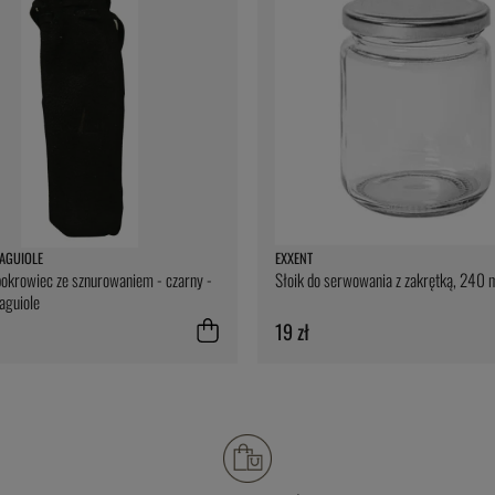
AGUIOLE
EXXENT
okrowiec ze sznurowaniem - czarny -
Słoik do serwowania z zakrętką, 240 m
aguiole
19 zł