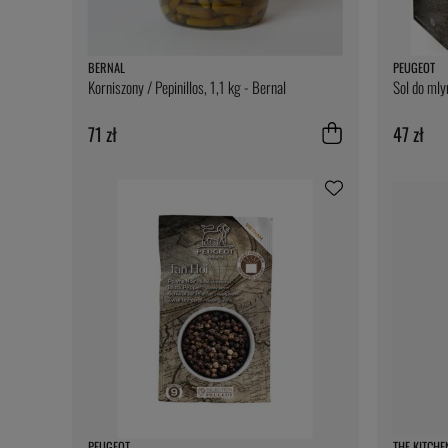
BERNAL
PEUGEOT
Korniszony / Pepinillos, 1,1 kg - Bernal
Sol do mly
71 zł
47 zł
PEUGEOT
THE KITCHE