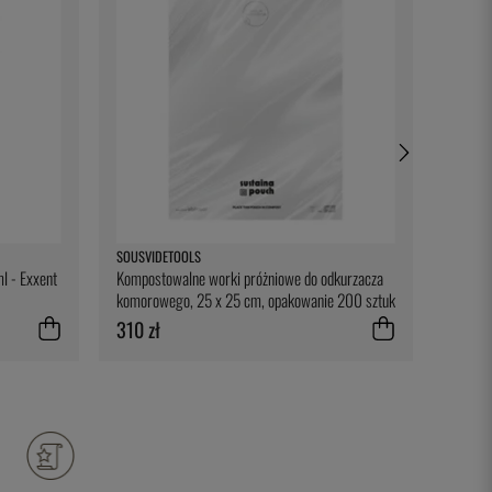
SOUSVIDETOOLS
ONIS
l - Exxent
Kompostowalne worki próżniowe do odkurzacza
Levitas
komorowego, 25 x 25 cm, opakowanie 200 sztuk
- SousVideTools
310 zł
53 zł