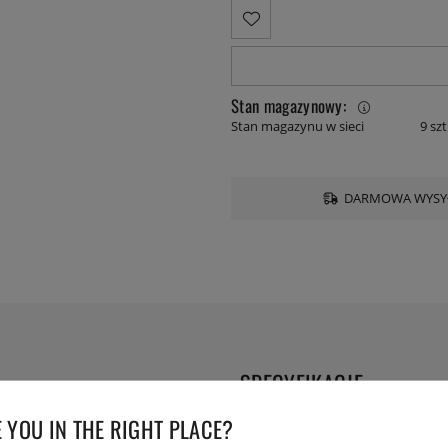
Stan magazynowy:
Stan magazynu w sieci
9 szt
DARMOWA WYSYŁ
SPECYFIKACJE
askarze na pnączach, które
 YOU IN THE RIGHT PLACE?
Waga:
h zbiór to istne wyzwanie