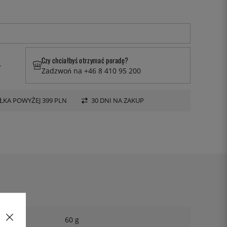
Czy chciałbyś otrzymać poradę?
.
Zadzwoń na +46 8 410 95 200
KA POWYŻEJ 399 PLN
30 DNI NA ZAKUP
60 g