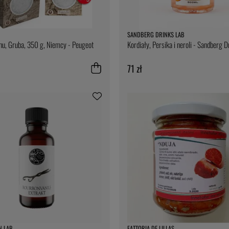
SANDBERG DRINKS LAB
nu, Gruba, 350 g, Niemcy - Peugeot
Kordiały, Persika i neroli - Sandberg D
71 zł
N LAB
FATTORIA DE LILLAS