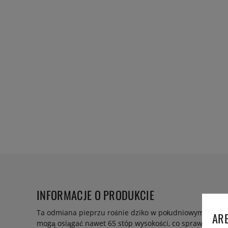
INFORMACJE O PRODUKCIE
Ta odmiana pieprzu rośnie dziko w południowym Madag
ARE
mogą osiągać nawet 65 stóp wysokości, co sprawia, że ic