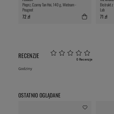
Pieprz, Czarny Tan Hoi, 140 g, Wietnam -
Ekstrakt z
Peugeot
Lab
72 zł
71 zł
RECENZJE
0 Recenzje
Godziny
OSTATNIO OGLĄDANE