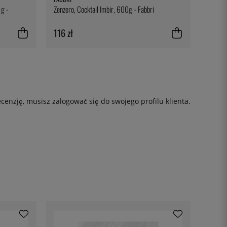
 g -
Zenzero, Cocktail Imbir, 600g - Fabbri
116 zł
ecenzję, musisz
zalogować się
do swojego profilu klienta.