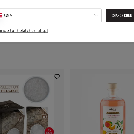
cznym ogonkiem, oferują
y tym ostrością.
Numer artykułu Lev:
42493
CHANGE COUNT
USA
), warzyw (ziemniaki i sałaty),
EAN:
4006950042493
ekolady.
inue to thekitchenlab.pl