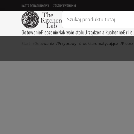
KARTA PODARUNKOWA
ZASADY I WARUNKI
Gotowanie
Pieczenie
Nakrycie stołu
Urządzenia kuchenne
Grille
Start
Gotowanie
Przyprawy i środki aromatyzujące
Pieprz