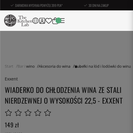
DARMOWA WYSYŁKA POWYŻEJ 399 PLN*
30 DNI NA ZAKUP
Start
Bar i wino
Akcesoria do wina
Kubełki na lód i lodówki do wina
Exxent
WIADERKO DO CHŁODZENIA WINA ZE STALI
NIERDZEWNEJ O WYSOKOŚCI 22,5 - EXXENT
149
zł