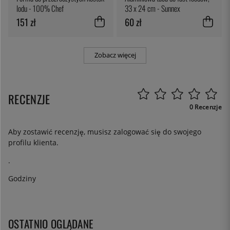
lodu - 100% Chef
33 x 24 cm - Sunnex
151 zł
60 zł
Zobacz więcej
RECENZJE
0 Recenzje
Aby zostawić recenzję, musisz
zalogować się
do swojego
profilu klienta.
.
Godziny
OSTATNIO OGLĄDANE