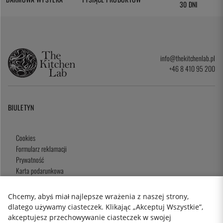
30 DNI
info@thekitchenlab.pl
+46 8 410 95 200
BIULETYN
Cookies
Formularz reklamacji
Prywatność
Karta podarunkowa
Zasady i Warunki
Chcemy, abyś miał najlepsze wrażenia z naszej strony,
dlatego używamy ciasteczek. Klikając „Akceptuj Wszystkie”,
akceptujesz przechowywanie ciasteczek w swojej