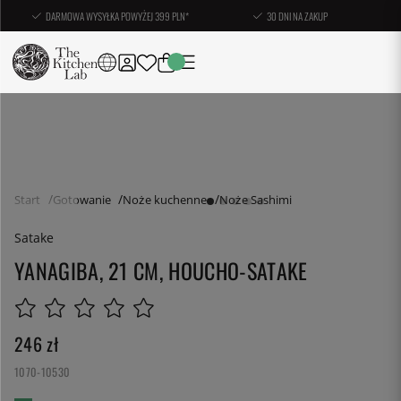
DARMOWA WYSYŁKA POWYŻEJ 399 PLN*
30 DNI NA ZAKUP
Start
Gotowanie
Noże kuchenne
Noże Sashimi
Satake
YANAGIBA, 21 CM, HOUCHO-SATAKE
246
zł
1070-10530