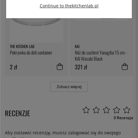
Continue to thekitchenlab.pl
THE KITCHEN LAB
KAI
Pokrywka do deli container
Nóż do sashimi Yanagiba 15 cm -
KAI Wasabi Black
2 zł
321 zł
Zobacz więcej
RECENZJE
0 Recenzje
Aby zostawić recenzję, musisz
zalogować się
do swojego