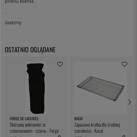
profilu klienta.
.
Godziny
OSTATNIO OGLĄDANE
FORGE DE LAGUIOLE
KASAI
Skórzany pokrowiec ze
Zapasowa kratka dla średniej
sznurowaniem - czarny - Forge
szerokości - Kasai
de Laguiole