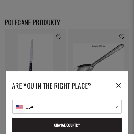
POLECANE PRODUKTY
ARE YOU IN THE RIGHT PLACE?
PRO HOUSE
ÖSTLIN
Yanagiba 21 cm - Pro House
Łyżka do serwowania
USA
301 zł
28 zł
CHANGE COUNTRY