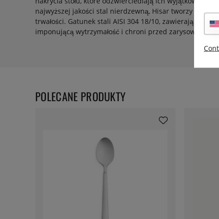
nakrycia stołu, które odzwierciedlają ich wyjątkowe pod
najwyższej jakości stal nierdzewną, Hisar tworzy fantas
trwałości. Gatunek stali AISI 304 18/10, zawierający 18
imponującą wytrzymałość i chroni przed zarysowaniami
Cont
POLECANE PRODUKTY