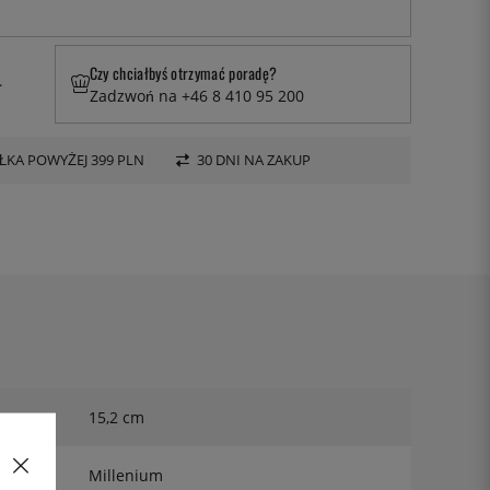
Czy chciałbyś otrzymać poradę?
.
Zadzwoń na +46 8 410 95 200
KA POWYŻEJ 399 PLN
30 DNI NA ZAKUP
15,2 cm
Millenium