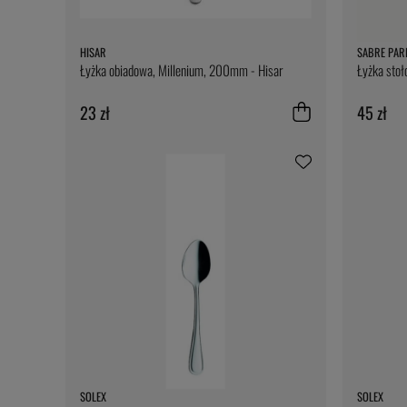
HISAR
SABRE PAR
Łyżka obiadowa, Millenium, 200mm - Hisar
Łyżka stoł
23 zł
45 zł
SOLEX
SOLEX