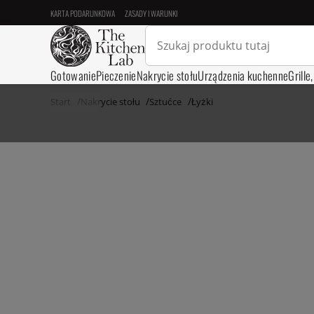
KARTA PODARUNKOWA
ZASADY I WARUNKI
Gotowanie
Pieczenie
Nakrycie stołu
Urządzenia kuchenne
Grille
Start
Nakrycie stołu
Sztućce
Łyżki