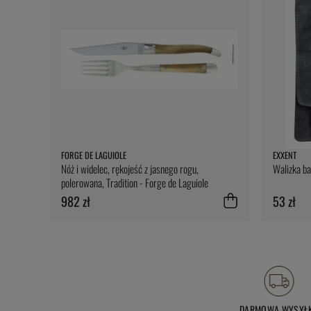
FORGE DE LAGUIOLE
EXXENT
Nóż i widelec, rękojeść z jasnego rogu,
Walizka b
polerowana, Tradition - Forge de Laguiole
982 zł
53 zł
DARMOWA WYSYŁ