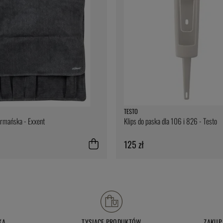
TESTO
armańska - Exxent
Klips do paska dla 106 i 826 - Testo
125 zł
KA
TYSIĄCE PRODUKTÓW
ZAKUP