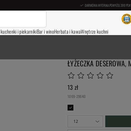
DARMOWA WYSYŁKA POWYŻEJ 399 PLN
, kuchenki i piekarniki
Bar i wino
Herbata i kawa
Wnętrze kuchni
ŁYŻECZKA DESEROWA, M
13
zł
1069-29640