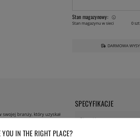
Stan magazynowy:
Stan magazynu w sieci
0 szt
DARMOWA WYSYŁ
SPECYFIKACJE
 swojej branży, który uzyskał
Długość:
ji, jest wiodącym producentem
ożenia w 1968 roku. Hisar od
 YOU IN THE RIGHT PLACE?
a dziś oferuje eleganckie
Seria: