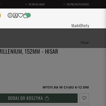
*
30 DNI NA ZAKUP
BEZPIECZNE PŁATNOŚCI
Marki
Oferty
Hisar
ILLENIUM, 152MM - HISAR
WYSYŁKA W CIĄGU 6-12 DNI
DODAJ DO KOSZYKA