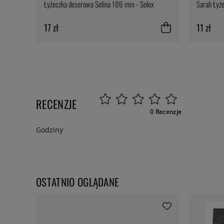
Łyżeczka deserowa Selina 186 mm - Solex
Sarah Łyż
17 zł
11 zł
RECENZJE
0 Recenzje
Godziny
OSTATNIO OGLĄDANE