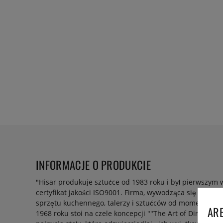
INFORMACJE O PRODUKCIE
"Hisar produkuje sztućce od 1983 roku i był pierwszym w
certyfikat jakości ISO9001. Firma, wywodząca się z Turc
sprzętu kuchennego, talerzy i sztućców od momentu zał
ARE
1968 roku stoi na czele koncepcji ""The Art of Dining"", 