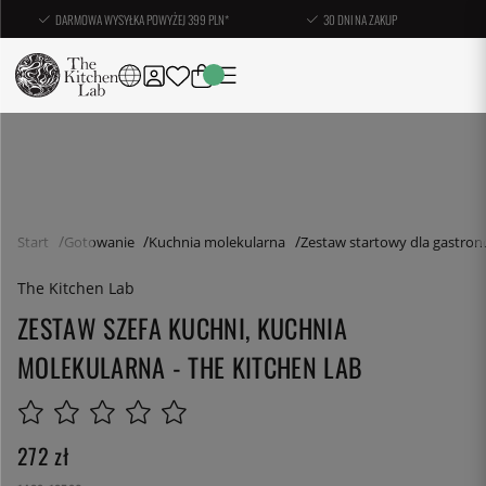
DARMOWA WYSYŁKA POWYŻEJ 399 PLN*
30 DNI NA ZAKUP
Start
Gotowanie
Kuchnia molekularna
Zestaw startowy dla gastron
The Kitchen Lab
ZESTAW SZEFA KUCHNI, KUCHNIA
MOLEKULARNA - THE KITCHEN LAB
272
zł