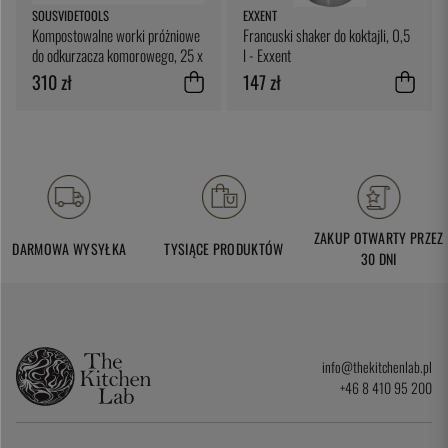
SOUSVIDETOOLS
EXXENT
Kompostowalne worki próżniowe
Francuski shaker do koktajli, 0,5
do odkurzacza komorowego, 25 x
l - Exxent
25 cm, opakowanie 200 sztuk -
310 zł
147 zł
SousVideTools
ZAKUP OTWARTY PRZEZ
DARMOWA WYSYŁKA
TYSIĄCE PRODUKTÓW
30 DNI
info@thekitchenlab.pl
+46 8 410 95 200