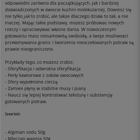
odpowiedni zarówno dla początkujących, jak i bardziej
doświadczonych w świecie kuchni molekularnej. Dowiesz się
nie tylko
jak
to zrobić, ale także dlaczego działa to tak, a nie
inaczej. Mając takie podstawy, możesz próbować nowych
rzeczy i opracowywać własne dania. W nowoczesnym
gotowaniu masz niesamowitą swobodę, a twoje możliwości
przełamywania granic i tworzenia nieoczekiwanych potraw są
prawie nieograniczone.
Przykłady tego, co możesz zrobić:
- Sferyfikacja i odwrotna sferyfikacja
- Perły kawiorowe z soków owocowych
- Sfery wypełnione cieczą
- Zamień płyny w stabilne musy i piany
- Naucz się lepiej kontrolować teksturę i substancję
gotowanych potraw.
Zawartość:
-
Alginian sodu
50g
-
Mleczan wapnia
50g